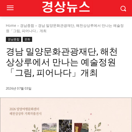
Home
경남종합
경남 밀양문화관광재단, 해천상상루에서 만나는 예술정
원「그림, 피어나다」개최
경남종합
문화
경남 밀양문화관광재단, 해천
상상루에서 만나는 예술정원
「그림, 피어나다」개최
2026년 07월 03일