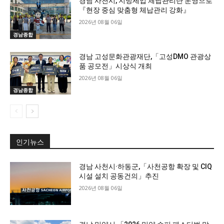
경남 사천시, 지방세입 체납관리단 운영으로
『현장 중심 맞춤형 체납관리 강화』
2026년 08월 06일
경남종합
경남 고성문화관광재단,「고성DMO 관광상
품 공모전」시상식 개최
2026년 08월 06일
경남종합
인기뉴스
경남 사천시·하동군,「사천공항 확장 및 CIQ
시설 설치 공동건의」추진
2026년 08월 06일