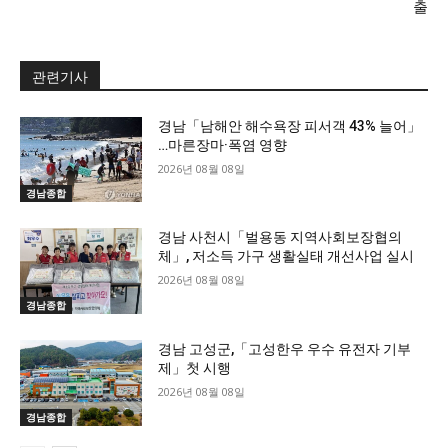
출
관련기사
경남「남해안 해수욕장 피서객 43% 늘어」
…마른장마·폭염 영향
2026년 08월 08일
경남종합
경남 사천시「벌용동 지역사회보장협의
체」, 저소득 가구 생활실태 개선사업 실시
2026년 08월 08일
경남종합
경남 고성군,「고성한우 우수 유전자 기부
제」첫 시행
2026년 08월 08일
경남종합