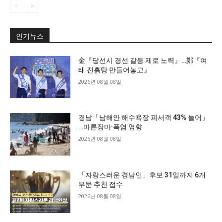
인기뉴스
金『당선시 경선 갈등 제로 노력』…鄭『여
태 진흙탕 만들어놓고』
2026년 08월 08일
경남「남해안 해수욕장 피서객 43% 늘어」
…마른장마·폭염 영향
2026년 08월 08일
「자랑스러운 경남인」후보 31일까지 6개
부문 추천 접수
2026년 08월 08일