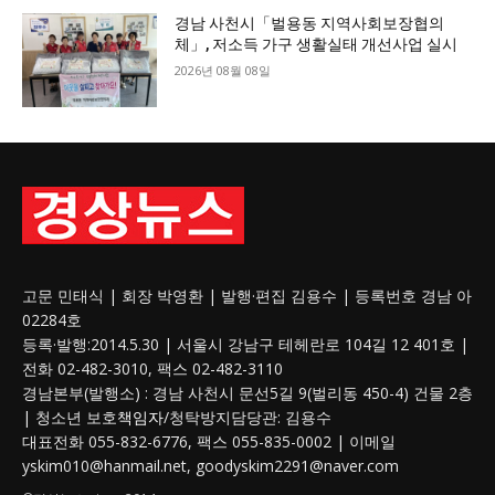
경남 사천시「벌용동 지역사회보장협의
체」, 저소득 가구 생활실태 개선사업 실시
2026년 08월 08일
고문 민태식 | 회장 박영환 | 발행·편집 김용수 | 등록번호 경남 아
02284호
등록·발행:2014.5.30 | 서울시 강남구 테헤란로 104길 12 401호 |
전화 02-482-3010, 팩스 02-482-3110
경남본부(발행소) : 경남 사천시 문선5길 9(벌리동 450-4) 건물 2층
| 청소년 보호
책임자
/청탁방지담당관: 김용수
대표전화 055-832-6776, 팩스 055-835-0002 | 이메일
yskim010@hanmail.net, goodyskim2291@naver.com