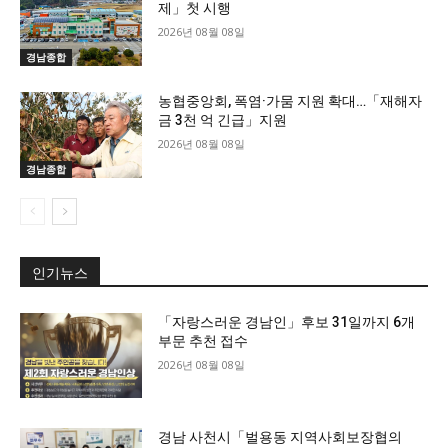
제」첫 시행
2026년 08월 08일
경남종합
농협중앙회, 폭염·가뭄 지원 확대…「재해자
금 3천 억 긴급」지원
2026년 08월 08일
경남종합
인기뉴스
「자랑스러운 경남인」후보 31일까지 6개
부문 추천 접수
2026년 08월 08일
경남 사천시「벌용동 지역사회보장협의