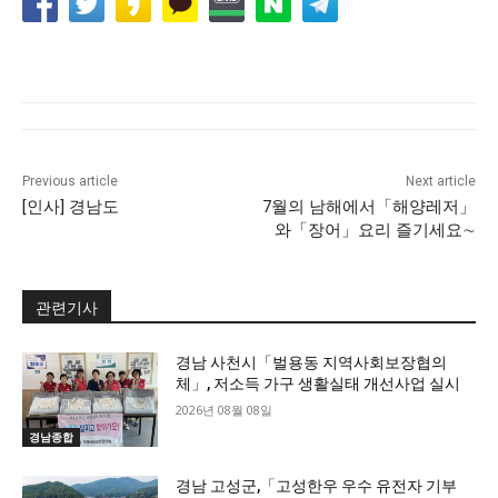
Previous article
Next article
[인사] 경남도
7월의 남해에서「해양레저」
와「장어」요리 즐기세요∼
관련기사
경남 사천시「벌용동 지역사회보장협의
체」, 저소득 가구 생활실태 개선사업 실시
2026년 08월 08일
경남종합
경남 고성군,「고성한우 우수 유전자 기부