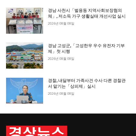
경남 사천시「벌용동 지역사회보장협의
체」, 저소득 가구 생활실태 개선사업 실시
2026년 08월 08일
경남 고성군,「고성한우 우수 유전자 기부
제」첫 시행
2026년 08월 08일
경찰, 내달부터 가족사건 수사 다른 경찰관
서 맡기는「상피제」실시
2026년 08월 08일