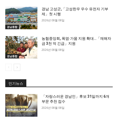
경남 고성군,「고성한우 우수 유전자 기부
제」첫 시행
2026년 08월 08일
경남종합
농협중앙회, 폭염·가뭄 지원 확대…「재해자
금 3천 억 긴급」지원
2026년 08월 08일
경남종합
인기뉴스
「자랑스러운 경남인」후보 31일까지 6개
부문 추천 접수
2026년 08월 08일