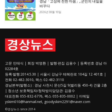
경남「고성에 전한 마음」, 군민의 내일을
바꾸다
2026년 08월 10일
고문 민태식 | 회장 박영환 | 발행·편집 김용수 | 등록번호 경남 아
02284호
등록·발행:2014.5.30 | 서울시 강남구 테헤란로 104길 12 401호 |
전화 02-482-3010, 팩스 02-482-3110
경남본부(발행소) : 경남 사천시 문선5길 9(벌리동 450-4) 건물 2층
| 청소년 보호
책임자
/청탁방지담당관: 김용수
대표전화 055-832-6776, 팩스 055-835-0002 | 이메일
yskim010@hanmail.net, goodyskim2291@naver.com
©경상뉴스 since 2014