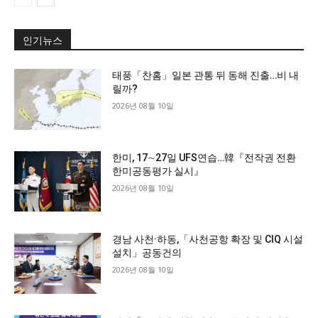
인기뉴스
태풍「찬홈」일본 관통 뒤 동해 진출…비 내
릴까?
2026년 08월 10일
한미, 17∼27일 UFS연습…韓『전작권 전환
한미공동평가 실시』
2026년 08월 10일
경남 사천·하동,「사천공항 확장 및 CIQ 시설
설치」공동건의
2026년 08월 10일