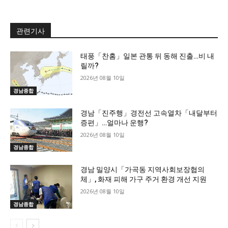
관련기사
태풍「찬홈」일본 관통 뒤 동해 진출…비 내
릴까?
2026년 08월 10일
경남종합
경남「진주행」경전선 고속열차「내달부터
증편」…얼마나 운행?
2026년 08월 10일
경남종합
경남 밀양시「가곡동 지역사회보장협의
체」, 화재 피해 가구 주거 환경 개선 지원
2026년 08월 10일
경남종합