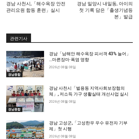
경남 사천시,「해수욕장 안전
경남 밀양시 내일동, 아이의
관리요원 합동 훈련」실시
첫 기록 담은「출생기념등
본」발급
관련기사
경남「남해안 해수욕장 피서객 43% 늘어」
…마른장마·폭염 영향
2026년 08월 08일
경남종합
경남 사천시「벌용동 지역사회보장협의
체」, 저소득 가구 생활실태 개선사업 실시
2026년 08월 08일
경남종합
경남 고성군,「고성한우 우수 유전자 기부
제」첫 시행
2026년 08월 08일