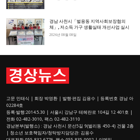
경남 사천시「벌용동 지역사회보장협의
체」, 저소득 가구 생활실태 개선사업 실시
2026년 08월 08일
고문 민태식 | 회장 박영환 | 발행·편집 김용수 | 등록번호 경남 아
02284호
등록·발행:2014.5.30 | 서울시 강남구 테헤란로 104길 12 401호 |
전화 02-482-3010, 팩스 02-482-3110
경남본부(발행소) : 경남 사천시 문선5길 9(벌리동 450-4) 건물 2층
| 청소년 보호
책임자
/청탁방지담당관: 김용수
대표전화 055-832-6776, 팩스 055-835-0002 | 이메일