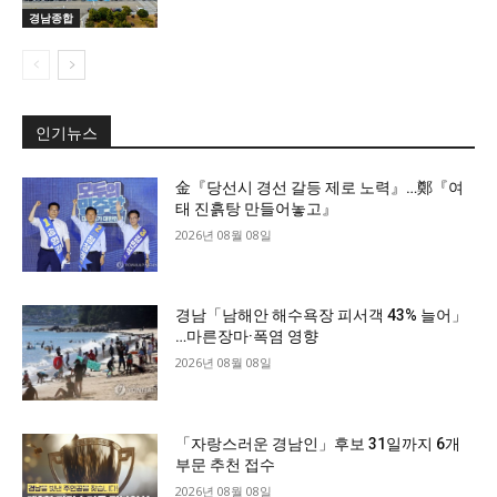
경남종합
인기뉴스
金『당선시 경선 갈등 제로 노력』…鄭『여
태 진흙탕 만들어놓고』
2026년 08월 08일
경남「남해안 해수욕장 피서객 43% 늘어」
…마른장마·폭염 영향
2026년 08월 08일
「자랑스러운 경남인」후보 31일까지 6개
부문 추천 접수
2026년 08월 08일