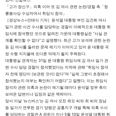
「고가 장신구」의혹 이어 또 김 여사 관련 논란/경찰 측「청
룡봉사상 수상자여서 취임식 참석」
［경상뉴스=민태식 기자］윤석열 대통령 부인 김건희 여사
일가 관련 사건 수사를 담당하는 경찰이 이례적으로 대통령 취
임식에 참석했던 것으로 알려진 가운데 대통령실은 “사실 관
계를 확인할 수 없다”고 설명했다. 최근 고가 보석에 관한 논란
등 김 여사를 둘러싼 문제 제기가 이어지고 있어 윤 대통령 국
정 수행 지지율에 또다른 악재가 될지 주목된다.
대통령실 관계자는 31일 윤 대통령 취임식에 김 여사 일가 관
련 수사 담당 경찰이 참석했었다는 지적에 관해 “취임식 참석
자 전체 명단이 (보관된 것이) 없다”며 “실제 그분이 초청돼서
참석했는지 여부는 확인하기 어렵다”고 말했다. 이는 취임식
참석자 관련 의혹과 논란이 제기될 때마다 윤석열 정부 측이
보여온 답변이나 입장과 같은 맥락이다.
앞서 이날 ‘뉴스버스’는 김 여사 모친 최모 씨와 최 씨의 장남
등 일가가 연루된 경기 양평군 공흥지구 개발 특혜 의혹 수사
를 담당하는 경찰관 A 경위가 지난 5월 10일 윤석열 대통령 취