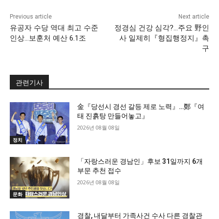
Previous article
Next article
유공자 수당 역대 최고 수준
정경심 건강 심각?…주요 野인
인상…보훈처 예산 6.1조
사 일제히『형집행정지』촉
구
관련기사
金『당선시 경선 갈등 제로 노력』…鄭『여
태 진흙탕 만들어놓고』
2026년 08월 08일
정치
「자랑스러운 경남인」후보 31일까지 6개
부문 추천 접수
2026년 08월 08일
문화
경찰, 내달부터 가족사건 수사 다른 경찰관