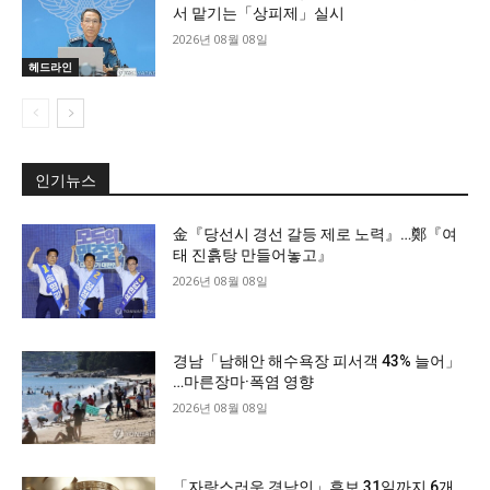
서 맡기는「상피제」실시
2026년 08월 08일
헤드라인
인기뉴스
金『당선시 경선 갈등 제로 노력』…鄭『여
태 진흙탕 만들어놓고』
2026년 08월 08일
경남「남해안 해수욕장 피서객 43% 늘어」
…마른장마·폭염 영향
2026년 08월 08일
「자랑스러운 경남인」후보 31일까지 6개