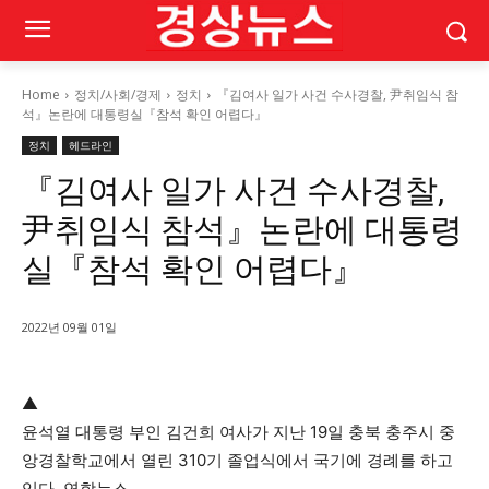
Home
정치/사회/경제
정치
『김여사 일가 사건 수사경찰, 尹취임식 참
석』논란에 대통령실『참석 확인 어렵다』
정치
헤드라인
『김여사 일가 사건 수사경찰,
尹취임식 참석』논란에 대통령
실『참석 확인 어렵다』
2022년 09월 01일
▲
윤석열 대통령 부인 김건희 여사가 지난 19일 충북 충주시 중
앙경찰학교에서 열린 310기 졸업식에서 국기에 경례를 하고
있다. 연합뉴스