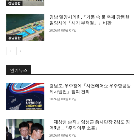
경남종합
경남 밀양시의회,『가뭄 속 물 축제 강행한
밀양시에「시기 부적절」』비판
2026년 08월 07일
경남종합
인기뉴스
경남도, 우주청에「사천에어쇼 우주항공방
위사업전」참여 건의
2026년 08월 07일
「채상병 순직」임성근 前사단장 2심도 징
역3년…『주의의무 소홀』
2026년 08월 07일