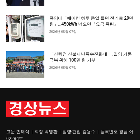
폭염에「에어컨 하루 종일 틀면 전기료 29만
원」…450kWh 넘으면『요금 폭탄』
2026년 08월 07일
「산림청 산불재난특수진화대」, 밀양 가뭄
극복 위해 100만 원 기부
2026년 08월 07일
고문 민태식 | 회장 박영환 | 발행·편집 김용수 | 등록번호 경남 아
02284호