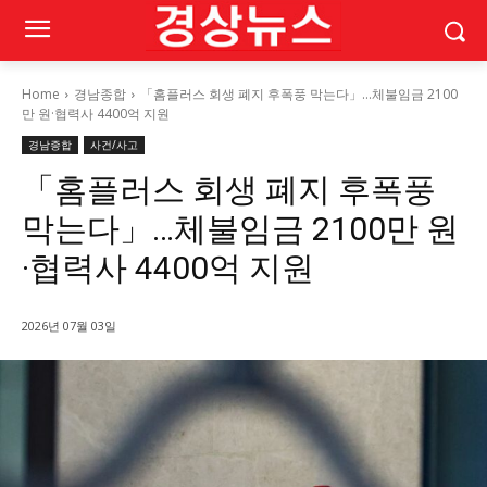
Home
경남종합
「홈플러스 회생 폐지 후폭풍 막는다」…체불임금 2100
만 원·협력사 4400억 지원
경남종합
사건/사고
「홈플러스 회생 폐지 후폭풍
막는다」…체불임금 2100만 원
·협력사 4400억 지원
2026년 07월 03일