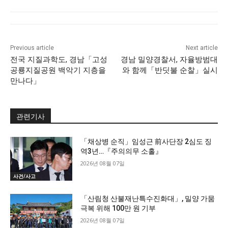
Previous article
Next article
전국 지질과학도, 경남「고성
경남 밀양경찰서, 자율방범대
공룡지질공원 백악기 지층을
와 함께「반딧불 순찰」실시
만나다」
관련기사
「채상병 순직」임성근 前사단장 2심도 징
역3년…『주의의무 소홀』
2026년 08월 07일
사건/사고
「산림청 산불재난특수진화대」, 밀양 가뭄
극복 위해 100만 원 기부
2026년 08월 07일