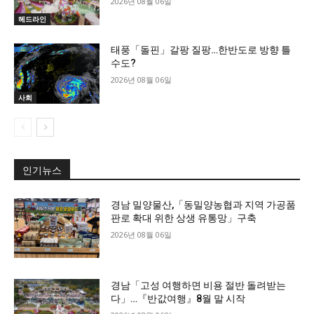
2026년 08월 06일
헤드라인
태풍「돌핀」갈팡 질팡…한반도로 방향 틀
수도?
2026년 08월 06일
사회
인기뉴스
경남 밀양물산,「동밀양농협과 지역 가공품
판로 확대 위한 상생 유통망」구축
2026년 08월 06일
경남「고성 여행하면 비용 절반 돌려받는
다」…『반값여행』8월 말 시작