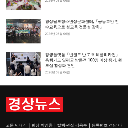
2026년 08월 06일
경상남도청소년성문화센터,「공동교안 전
수교육으로 성교육 전문성 강화」
2026년 08월 06일
창생플랫폼「빈센트 반 고흐 레플리카전」
흥행가도 일평균 방문객 100명 이상 증가, 원
도심 활성화 견인
2026년 08월 06일
고문 민태식 | 회장 박영환 | 발행·편집 김용수 | 등록번호 경남 아