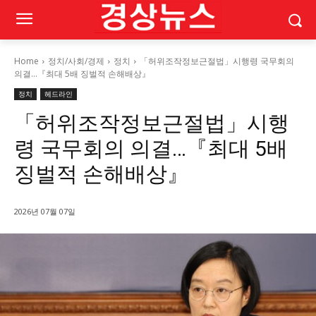
Home
정치/사회/경제
정치
「허위조작정보근절법」시행령 국무회의
의결…『최대 5배 징벌적 손해배상』
정치
헤드라인
「허위조작정보근절법」시행
령 국무회의 의결…『최대 5배
징벌적 손해배상』
2026년 07월 07일