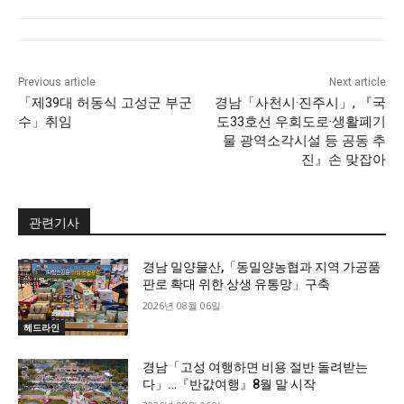
Previous article
Next article
「제39대 허동식 고성군 부군
경남「사천시·진주시」, 『국
수」취임
도33호선 우회도로·생활폐기
물 광역소각시설 등 공동 추
진』손 맞잡아
관련기사
경남 밀양물산,「동밀양농협과 지역 가공품
판로 확대 위한 상생 유통망」구축
2026년 08월 06일
헤드라인
경남「고성 여행하면 비용 절반 돌려받는
다」…『반값여행』8월 말 시작