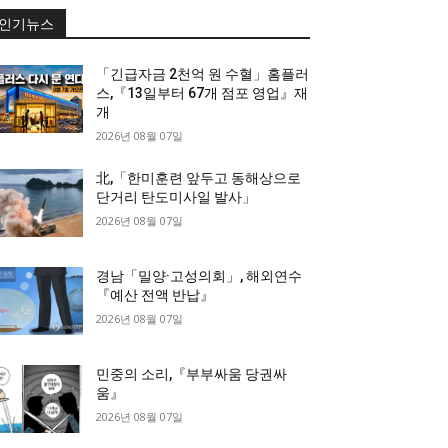
인기뉴스
「긴급자금 2천억 원 수혈」홈플러
스,『13일부터 67개 점포 영업』재
개
2026년 08월 07일
北,「한미훈련 앞두고 동해상으로
단거리 탄도미사일 발사」
2026년 08월 07일
경남「밀양·고성의회」, 해외연수
『예산 전액 반납』
2026년 08월 07일
민중의 소리,『부부싸움 당권싸
움』
2026년 08월 07일