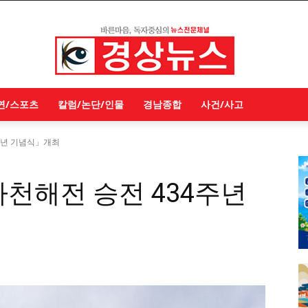
연/스포츠
칼럼/논단/인물
경남종합
사건/사고
주년 기념식」개최
천해전 승전 434주년