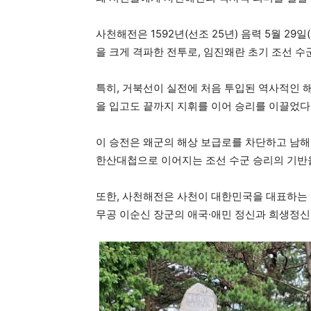
사천해전은 1592년(선조 25년) 음력 5월 29
을 크게 격파한 전투로, 임진왜란 초기 조선 
특히, 거북선이 실전에 처음 투입된 역사적인 
을 입고도 끝까지 지휘를 이어 승리를 이끌었다
이 승전은 왜군의 해상 보급로를 차단하고 남해
한산대첩으로 이어지는 조선 수군 승리의 기반을
또한, 사천해전은 사천이 대한민국을 대표하는 
무공 이순신 장군의 애국·애민 정신과 희생정신