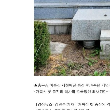
▲충무공 이순신 사천해전 승전 434주년 기념
-거북선 첫 출전의 역사와 호국정신 되새긴다-
［경상뉴스=김관수 기자］거북선 첫 승전의 역