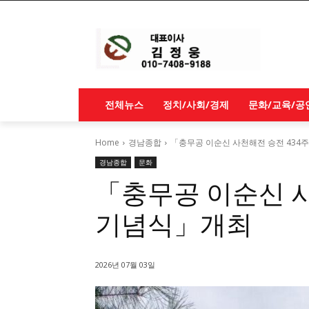
전체뉴스
정치/사회/경제
문화/교육/공
Home
경남종합
「충무공 이순신 사천해전 승전 434
경남종합
문화
「충무공 이순신 사
기념식」개최
2026년 07월 03일