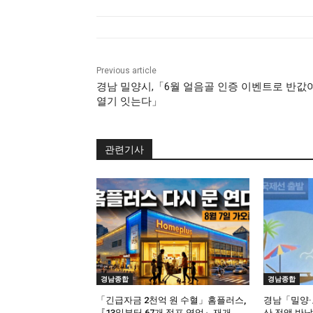
Previous article
경남 밀양시,「6월 얼음골 인증 이벤트로 반값
열기 잇는다」
관련기사
경남종합
경남종합
「긴급자금 2천억 원 수혈」홈플러스,
경남「밀양·
『13일부터 67개 점포 영업』재개
산 전액 반