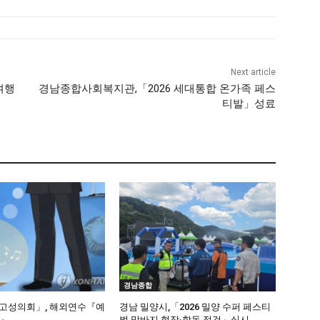
Next article
여행
경남종합사회복지관,「2026 세대통합 온가족 페스
티발」성료
경남종합
고성의회」, 해외연수『예
경남 밀양시,「2026 밀양 수퍼 페스티
납』
벌 막바지 현장·합동 점검」실시