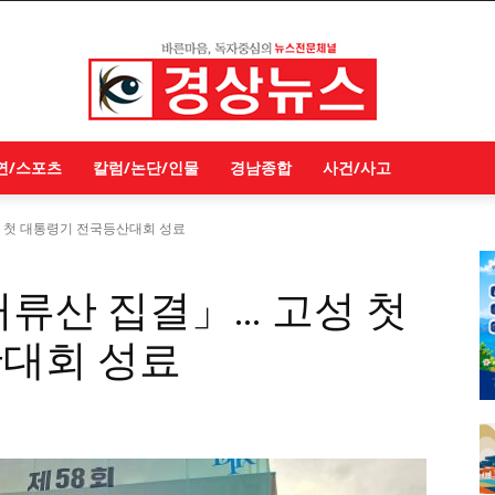
연/스포츠
칼럼/논단/인물
경남종합
사건/사고
성 첫 대통령기 전국등산대회 성료
류산 집결」… 고성 첫
대회 성료