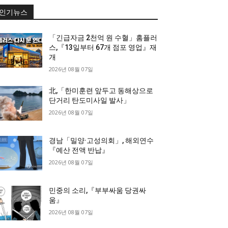
인기뉴스
「긴급자금 2천억 원 수혈」홈플러
스,『13일부터 67개 점포 영업』재
개
2026년 08월 07일
北,「한미훈련 앞두고 동해상으로
단거리 탄도미사일 발사」
2026년 08월 07일
경남「밀양·고성의회」, 해외연수
『예산 전액 반납』
2026년 08월 07일
민중의 소리,『부부싸움 당권싸
움』
2026년 08월 07일