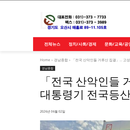
전체뉴스
정치/사회/경제
문화/교육/공
Home
경남종합
「전국 산악인들 거류산 집결」... 고
경남종합
「전국 산악인들 거
대통령기 전국등산
2026년 06월 02일