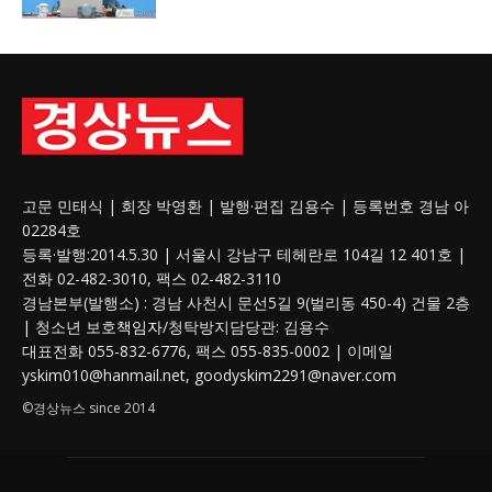
고문 민태식 | 회장 박영환 | 발행·편집 김용수 | 등록번호 경남 아
02284호
등록·발행:2014.5.30 | 서울시 강남구 테헤란로 104길 12 401호 |
전화 02-482-3010, 팩스 02-482-3110
경남본부(발행소) : 경남 사천시 문선5길 9(벌리동 450-4) 건물 2층
| 청소년 보호
책임자
/청탁방지담당관: 김용수
대표전화 055-832-6776, 팩스 055-835-0002 | 이메일
yskim010@hanmail.net, goodyskim2291@naver.com
©경상뉴스 since 2014