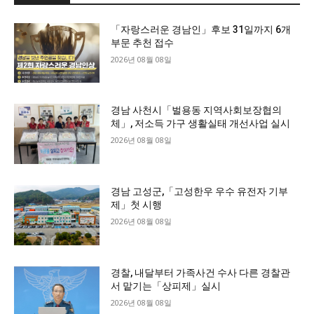
「자랑스러운 경남인」후보 31일까지 6개
부문 추천 접수
2026년 08월 08일
경남 사천시「벌용동 지역사회보장협의
체」, 저소득 가구 생활실태 개선사업 실시
2026년 08월 08일
경남 고성군,「고성한우 우수 유전자 기부
제」첫 시행
2026년 08월 08일
경찰, 내달부터 가족사건 수사 다른 경찰관
서 맡기는「상피제」실시
2026년 08월 08일