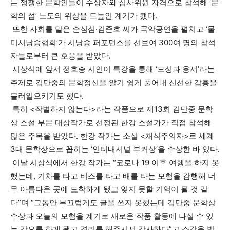
는 쟁쟁한 문학인들이 수상자와 심사위원 자격으로 참석해 ‘문
학의 섬’ 노도의 위상을 드높인 계기가 됐다.
또한 사회를 맡은 손심심·김준호 씨가 국악공연을 펼치고 ‘물
미시낭송협회’가 시낭송 퍼포먼스를 선보여 300여 명의 참석
자들로부터 큰 호응을 받았다.
시상식에 앞서 정호승 시인이 특강을 통해 ‘모성과 용서’라는
주제로 김만중의 문학정신을 알기 쉽게 풀어내 신선한 감흥을
불러일으키기도 했다.
특히 <작별하지 않는다>라는 작품으로 제13회 김만중 문학
상 소설 부문 대상작가로 선정된 한강 소설가가 직접 참석해
많은 주목을 받았다. 한강 작가는 소설 <채식주의자>로 세계
3대 문학상으로 꼽히는 ‘인터내셔널 부커상’을 수상한 바 있다.
이날 시상식에서 한강 작가는 “코로나 19 이후 여행을 하지 못
했는데, 기차를 타고 버스를 타고 배를 타는 모험을 감행해 너
무 아름다운 곳에 도착하게 됐고 잊지 못할 기억이 될 것 같
다”며 “그동안 부끄럽게도 글을 쓰지 못했는데 김만중 문학상
수상과 오늘의 모험을 계기로 새로운 작품 활동에 나설 수 있
는 각오를 하게 됐고 격려를 해주셔서 감사하다”고 소감을 밝