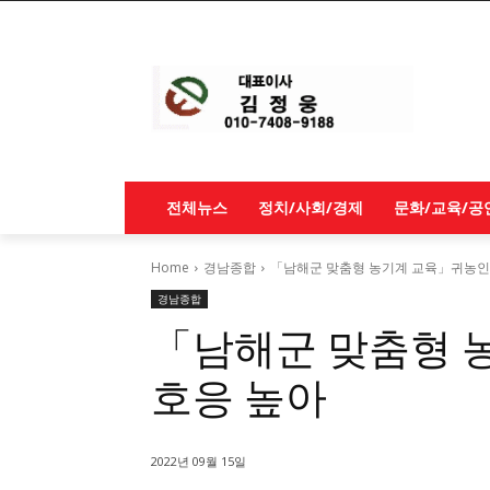
전체뉴스
정치/사회/경제
문화/교육/공
Home
경남종합
「남해군 맞춤형 농기계 교육」귀농인
경남종합
「남해군 맞춤형 
호응 높아
2022년 09월 15일