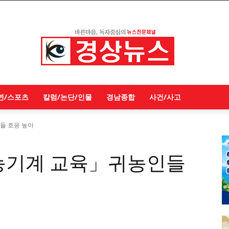
연/스포츠
칼럼/논단/인물
경남종합
사건/사고
들 호응 높아
농기계 교육」귀농인들