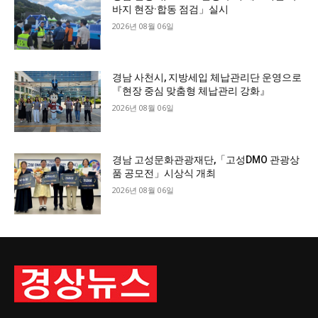
바지 현장·합동 점검」실시
2026년 08월 06일
경남 사천시, 지방세입 체납관리단 운영으로
『현장 중심 맞춤형 체납관리 강화』
2026년 08월 06일
경남 고성문화관광재단,「고성DMO 관광상
품 공모전」시상식 개최
2026년 08월 06일