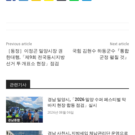
Previous article
Next article
［동정］이정곤 밀양시장 권
국힘 김현수 하동군수『통합
한대행,「제9회 전국동시지방
군정 펼칠 것』
선거 투·개표소 현장」점검
관련기사
경남 밀양시,「2026 밀양 수퍼 페스티벌 막
바지 현장·합동 점검」실시
2026년 08월 06일
경남종합
경남 사천시, 지방세입 체납관리단 운영으로