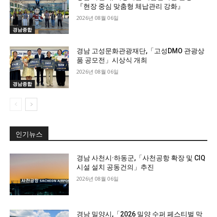
『현장 중심 맞춤형 체납관리 강화』
2026년 08월 06일
경남종합
경남 고성문화관광재단,「고성DMO 관광상
품 공모전」시상식 개최
2026년 08월 06일
경남종합
인기뉴스
경남 사천시·하동군,「사천공항 확장 및 CIQ
시설 설치 공동건의」추진
2026년 08월 06일
경남 밀양시,「2026 밀양 수퍼 페스티벌 막